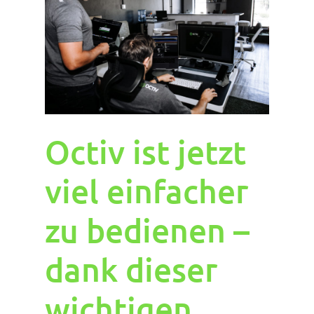
Octiv ist jetzt
viel einfacher
zu bedienen –
dank dieser
wichtigen