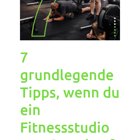
7
grundlegende
Tipps, wenn du
ein
Fitnessstudio