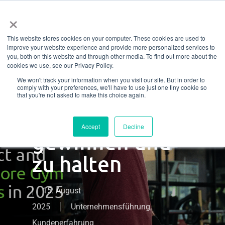
Menü
Zum
×
Hauptinhalt
This website stores cookies on your computer. These cookies are used to
springen
10 Wege, um
improve your website experience and provide more personalized services to
you, both on this website and through other media. To find out more about the
cookies we use, see our Privacy Policy.
2025 mehr
We won't track your information when you visit our site. But in order to
comply with your preferences, we'll have to use just one tiny cookie so
Fitnessstudio-
that you're not asked to make this choice again.
Mitglieder zu
Accept
Decline
gewinnen und
zu halten
15. August
2025
Unternehmensführung
,
Kundenerfahrung