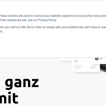
Vitality
hmensformen
Preise
Ressourcen
Ko
Fitness
These cookies are used to improve your website experience and provide more perso
t the cookies we use, see our Privacy Policy.
n you visit our site. But in order to comply with your preferences, we'll have to use 
in.
e
Yoga
g
ganz
mit