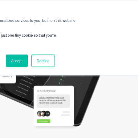
Demo
ntakt
Anmelden
anfordern
DE
nalized services to you, both on this website
just one tiny cookie so that you're
Accept
Decline