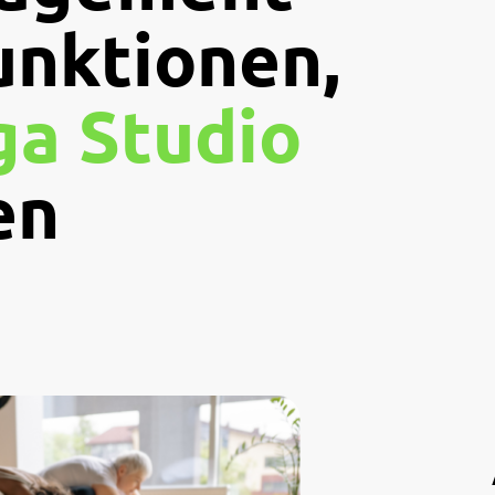
unktionen,
ga Studio
en