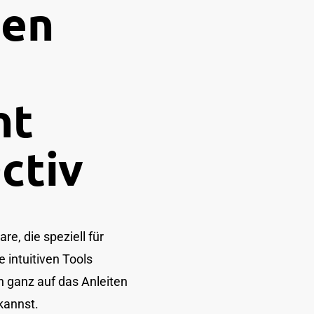
hen
nt
ctiv
e, die speziell für
 intuitiven Tools
h ganz auf das Anleiten
kannst.