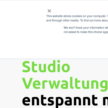
Zum
×
Hauptinhalt
Funktionen
Unterne
This website stores cookies on your computer. 
springen
and through other media. To find out more abou
We won't track your information whe
not asked to make this choice aga
Erledige di
Studio
Verwaltun
entspannt 