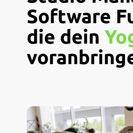
Software F
die dein
Yo
voranbring