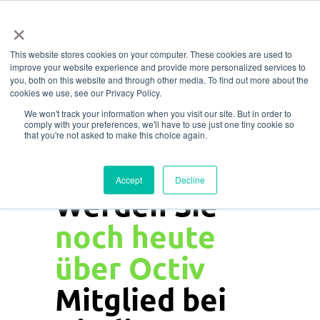
Menü
Zum
×
Hauptinhalt
This website stores cookies on your computer. These cookies are used to
springen
improve your website experience and provide more personalized services to
you, both on this website and through other media. To find out more about the
cookies we use, see our Privacy Policy.
We won't track your information when you visit our site. But in order to
comply with your preferences, we'll have to use just one tiny cookie so
that you're not asked to make this choice again.
Accept
Decline
Werden Sie
noch heute
über Octiv
Mitglied bei