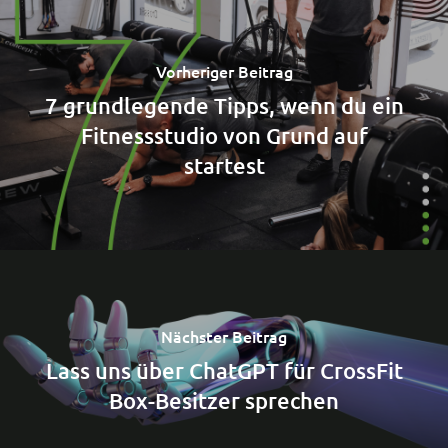
Vorheriger Beitrag
7 grundlegende Tipps, wenn du ein
Fitnessstudio von Grund auf
startest
Nächster Beitrag
Lass uns über ChatGPT für CrossFit
Box-Besitzer sprechen