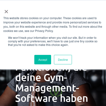
Menü
Zum
×
Hauptinhalt
This website stores cookies on your computer. These cookies are used to
springen
Gib dich nicht
improve your website experience and provide more personalized services to
you, both on this website and through other media. To find out more about the
cookies we use, see our Privacy Policy.
mit weniger
We won't track your information when you visit our site. But in order to
comply with your preferences, we'll have to use just one tiny cookie so
zufrieden: 7
that you're not asked to make this choice again.
unverzichtbare
Accept
Decline
Funktionen, die
deine Gym-
Management-
Software haben