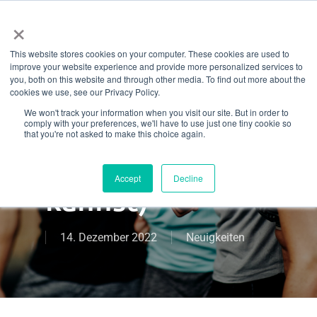
Menü
Zum
×
Hauptinhalt
This website stores cookies on your computer. These cookies are used to
springen
7 Wellness-
improve your website experience and provide more personalized services to
you, both on this website and through other media. To find out more about the
cookies we use, see our Privacy Policy.
Trends für 2023
We won't track your information when you visit our site. But in order to
comply with your preferences, we'll have to use just one tiny cookie so
(von denen du
that you're not asked to make this choice again.
profitieren
Accept
Decline
kannst)
14. Dezember 2022
Neuigkeiten