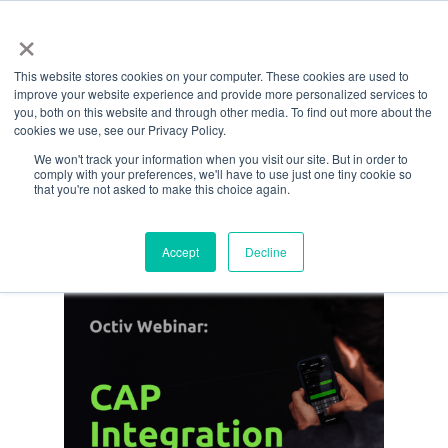
Menü
Zum
×
Hauptinhalt
This website stores cookies on your computer. These cookies are used to
springen
Monatliche Archive
improve your website experience and provide more personalized services to
you, both on this website and through other media. To find out more about the
September
cookies we use, see our Privacy Policy.
We won't track your information when you visit our site. But in order to
2024
comply with your preferences, we'll have to use just one tiny cookie so
that you're not asked to make this choice again.
Accept
Decline