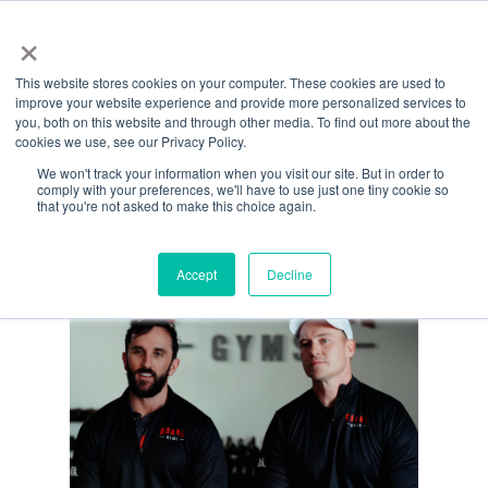
Menü
Zum
×
Hauptinhalt
This website stores cookies on your computer. These cookies are used to
springen
Monatliche Archive
improve your website experience and provide more personalized services to
you, both on this website and through other media. To find out more about the
Juni 2024
cookies we use, see our Privacy Policy.
We won't track your information when you visit our site. But in order to
comply with your preferences, we'll have to use just one tiny cookie so
that you're not asked to make this choice again.
Accept
Decline