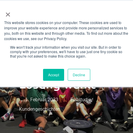
Menü
Zum
×
Hauptinhalt
This website stores cookies on your computer. These cookies are used to
springen
Warum „Pack
improve your website experience and provide more personalized services to
you, both on this website and through other media. To find out more about the
cookies we use, see our Privacy Policy.
Life“ Octiv als
We won't track your information when you visit our site. But in order to
comply with your preferences, we'll have to use just one tiny cookie so
Gym-
that you're not asked to make this choice again.
Management-
Accept
Decline
Lösung wählt
1. Februar 2023
Fallstudie
,
Kundengeschichten