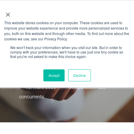
Menu
Aller
×
directement
This website stores cookies on your computer. These cookies are used to
au
Octiv vs
improve your website experience and provide more personalized services to
contenu
you, both on this website and through other media. To find out more about the
cookies we use, see our Privacy Policy.
TeamUp :
principal
We won't track your information when you visit our site. But in order to
comply with your preferences, we'll have to use just one tiny cookie so
Comparaison en
that you're not asked to make this choice again.
2023
Accept
Decline
1er mars 2023
Comparaison des
concurrents