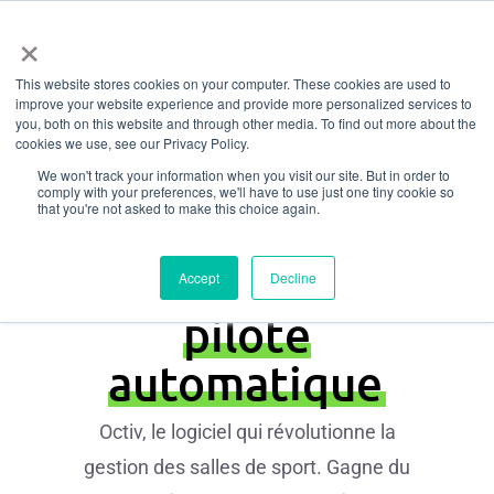
Menu
Aller
×
directement
Logiciel de
This website stores cookies on your computer. These cookies are used to
au
improve your website experience and provide more personalized services to
contenu
gestion de salle
you, both on this website and through other media. To find out more about the
cookies we use, see our Privacy Policy.
principal
de sport qui
We won't track your information when you visit our site. But in order to
comply with your preferences, we'll have to use just one tiny cookie so
that you're not asked to make this choice again.
met votre salle
de sport en
Accept
Decline
pilote
automatique
Octiv, le logiciel qui révolutionne la
gestion des salles de sport. Gagne du