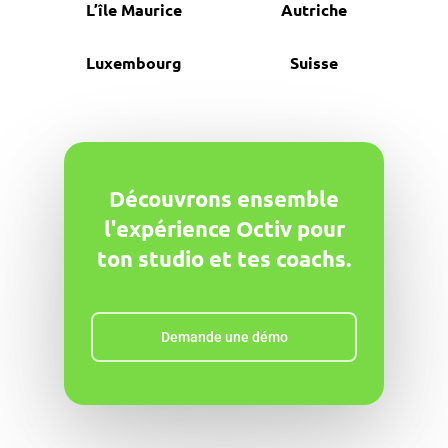
L’île Maurice
Autriche
Luxembourg
Suisse
Découvrons ensemble
l'expérience Octiv pour
ton studio et tes coachs.
Demande une démo