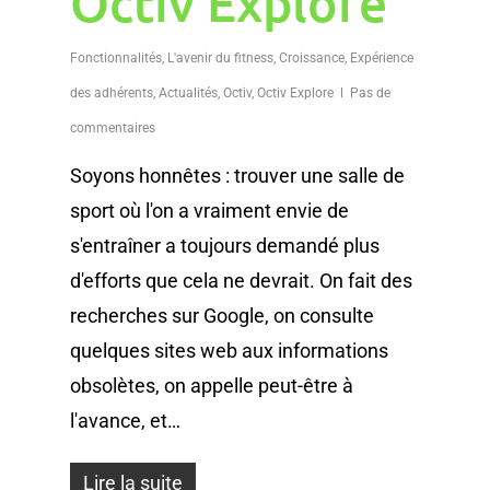
Octiv Explore
Fonctionnalités
,
L'avenir du fitness
,
Croissance
,
Expérience
des adhérents
,
Actualités
,
Octiv
,
Octiv Explore
Pas de
commentaires
Soyons honnêtes : trouver une salle de
sport où l'on a vraiment envie de
s'entraîner a toujours demandé plus
d'efforts que cela ne devrait. On fait des
recherches sur Google, on consulte
quelques sites web aux informations
obsolètes, on appelle peut-être à
l'avance, et…
Lire la suite