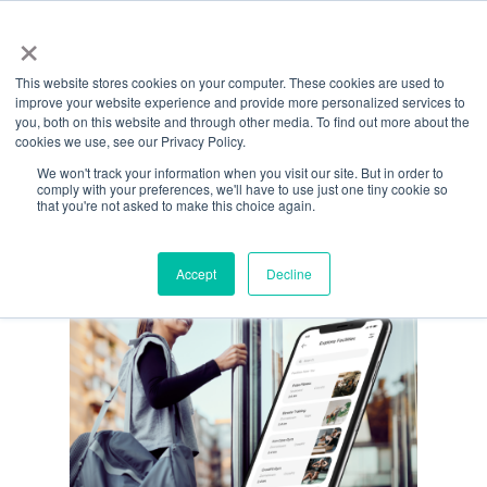
Menu
Aller
×
directement
This website stores cookies on your computer. These cookies are used to
au
Catégorie
improve your website experience and provide more personalized services to
contenu
you, both on this website and through other media. To find out more about the
Caractéristiques
cookies we use, see our Privacy Policy.
principal
We won't track your information when you visit our site. But in order to
comply with your preferences, we'll have to use just one tiny cookie so
that you're not asked to make this choice again.
Accept
Decline