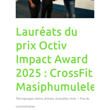
Lauréats du
prix Octiv
Impact Award
2025 : CrossFit
Masiphumulele
Témoignages clients
,
Articles
,
Actualités
,
Octiv
Pas de
commentaires